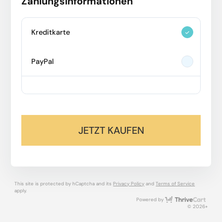
Zahlungsinformationen
Kreditkarte
PayPal
JETZT KAUFEN
This site is protected by hCaptcha and its
Privacy Policy
and
Terms of Service
apply.
Thri
Powered by
© 2026+